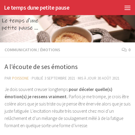
Le temps dune petite pause
Skip to content
COMMUNICATION / ÉMOTIONS
0
A l’écoute de ses émotions
PAR
POISSONE
· PUBLIÉ
3 SEPTEMBRE 2021
· MIS À JOUR
30 AOÛT 2021
Je dois souvent creuser longtemps
pour déceler quelle(s)
émotion(s) je ressens
vraiment.
Parfois je me trompe, je crois être
colère alors que je suis triste ou je pense être énervée alors que je suis
juste fatiguée. L’excitation résulte très souvent chez moi d’un
relâchement et d’un mélange de soulagement mêlé à de la fatigue
formant en quelque sorte une forme d’ivresse.