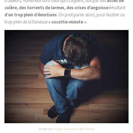
D’ailleurs, nombreux sont ceux qui craquent, soit par des
accès de
colère, des torrents de larmes, des crises d’angoisse r
ésultant
d’un trop plein d’émotions
. On peut parler alors, pour illustrer ce
trop-plein de la fameuse
« cocotte-minute ».
Image par
Holger Langmaier
de
Pixabay