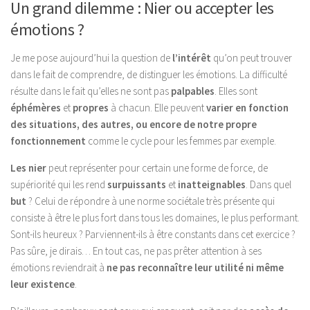
Un grand dilemme : Nier ou accepter les
émotions ?
Je me pose aujourd’hui la question de
l’intérêt
qu’on peut trouver
dans le fait de comprendre, de distinguer les émotions. La difficulté
résulte dans le fait qu’elles ne sont pas
palpables
. Elles sont
éphémères
et
propres
à chacun. Elle peuvent
varier
en fonction
des situations, des autres, ou encore de notre propre
fonctionnement
comme le cycle pour les femmes par exemple.
Les nier
peut représenter pour certain une forme de force, de
supériorité qui les rend
surpuissants
et
inatteignables
. Dans quel
but
? Celui de répondre à une norme sociétale très présente qui
consiste à être le plus fort dans tous les domaines, le plus performant.
Sont-ils heureux ? Parviennent-ils à être constants dans cet exercice ?
Pas sûre, je dirais… En tout cas, ne pas prêter attention à ses
émotions reviendrait à
ne pas reconnaître leur utilité ni même
leur existence
.