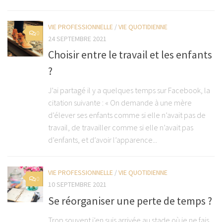
VIE PROFESSIONNELLE
/
VIE QUOTIDIENNE
0
24 SEPTEMBRE 2021
Choisir entre le travail et les enfants
?
J’ai partagé il y a quelques temps sur Facebook, la
citation suivante : « On demande à une mère
d’élever ses enfants comme si elle n’avait pas de
travail, de travailler comme si elle n’avait pas
d’enfants, et d’avoir l’apparence...
VIE PROFESSIONNELLE
/
VIE QUOTIDIENNE
0
10 SEPTEMBRE 2021
Se réorganiser une perte de temps ?
Trop souvent j’en suis arrivée au stade où je ne fais