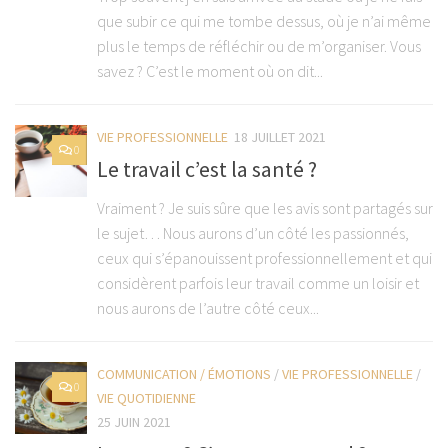
que subir ce qui me tombe dessus, où je n’ai même
plus le temps de réfléchir ou de m’organiser. Vous
savez ? C’est le moment où on dit...
VIE PROFESSIONNELLE
18 JUILLET 2021
0
Le travail c’est la santé ?
Vraiment ? Je suis sûre que les avis sont partagés sur
le sujet… Nous aurons d’un côté les passionnés,
ceux qui s’épanouissent professionnellement et qui
considèrent parfois leur travail comme un loisir et
nous aurons de l’autre côté ceux...
COMMUNICATION / ÉMOTIONS
/
VIE PROFESSIONNELLE
/
0
VIE QUOTIDIENNE
25 JUIN 2021