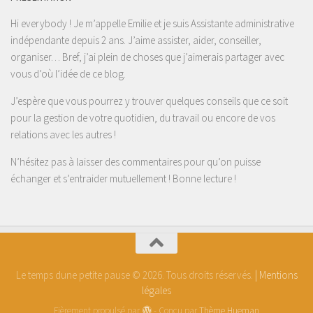
Hi everybody ! Je m’appelle Emilie et je suis Assistante administrative
indépendante depuis 2 ans. J’aime assister, aider, conseiller,
organiser… Bref, j’ai plein de choses que j’aimerais partager avec
vous d’où l’idée de ce blog.
J’espère que vous pourrez y trouver quelques conseils que ce soit
pour la gestion de votre quotidien, du travail ou encore de vos
relations avec les autres !
N’hésitez pas à laisser des commentaires pour qu’on puisse
échanger et s’entraider mutuellement ! Bonne lecture !
Le temps dune petite pause © 2026. Tous droits réservés.
| Mentions
légales
Fièrement propulsé par
- Conçu par
Thème Hueman