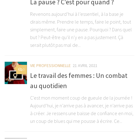
La pause ? C’est pour quand ?
Revenons aujourd’hui à l’essentiel, à la base je
dirais même. Prendre le temps, faire le point, tout
simplement, faire une pause. Pourquoi ? Dans quel
but ? Peut-être qu’il n’y en a pas justement. Çà
serait plutôt pas mal de...
VIE PROFESSIONNELLE
21 AVRIL 2021
0
Le travail des femmes : Un combat
au quotidien
C’est mon moment coup de gueule de la journée !
Aujourd’hui, je n’arrive pas à avancer, je n’arrive pas
à créer. Je ressens une baisse de confiance en moi,
un coup de blues qui me pousse à écrire. Ce...