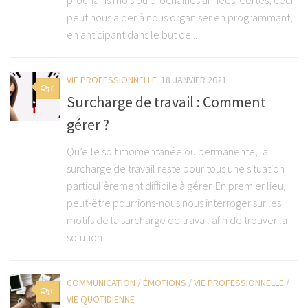
peut nous aider à nous organiser en programmant,
en anticipant dans le but de...
VIE PROFESSIONNELLE
18 JANVIER 2021
0
Surcharge de travail : Comment
gérer ?
Qu’elle soit momentanée ou permanente, la
surcharge de travail reste pour tous une situation
particulièrement difficile à gérer. En premier lieu,
peut-être pourrions-nous nous interroger sur les
motifs de la surcharge de travail afin de trouver la
solution...
COMMUNICATION / ÉMOTIONS
/
VIE PROFESSIONNELLE
/
0
VIE QUOTIDIENNE