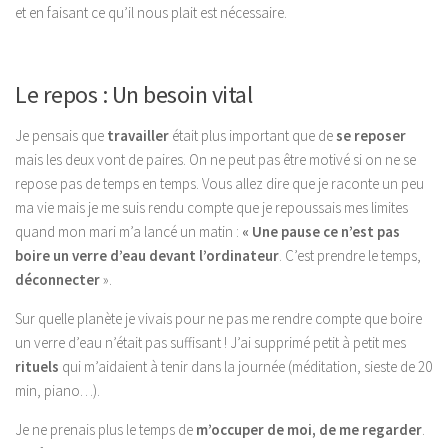
et en faisant ce qu’il nous plait est nécessaire.
Le repos : Un besoin vital
Je pensais que
travailler
était plus important que de
se reposer
mais les deux vont de paires. On ne peut pas être motivé si on ne se
repose pas de temps en temps. Vous allez dire que je raconte un peu
ma vie mais je me suis rendu compte que je repoussais mes limites
quand mon mari m’a lancé un matin :
« Une pause ce n’est pas
boire un verre d’eau devant l’ordinateur
. C’est prendre le temps,
déconnecter
».
Sur quelle planète je vivais pour ne pas me rendre compte que boire
un verre d’eau n’était pas suffisant ! J’ai supprimé petit à petit mes
rituels
qui m’aidaient à tenir dans la journée (méditation, sieste de 20
min, piano…).
Je ne prenais plus le temps de
m’occuper de moi, de me regarder
.