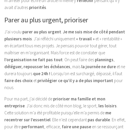
m’arrêter pour écrire un article ni même y
réfléchir
pensant qu’il y
avait d’autres
priorités
.
Parer au plus urgent, prioriser
J’ai voulu
parer au plus urgent
.
Je me suis mise de côté pendant
plusieurs mois
. J’ai réfléchi uniquement
« travail »
et « rentabilité »
en écartant tous mes projets. Je pensais pouvoir tout gérer, tout
maîtriser en m’organisant. Mais force est de constater que
l’organisation ne fait pas tout
. On peut faire des
plannings
,
déléguer,
repousser les échéances
, mais
la journée ne dure
et ne
durera toujours
que 24h !
Lorsqu’on est surchargé, dépassé, il faut
faire des choix
et
privilégier ce qu’il y a de plus important
pour
nous.
Pour ma part, j’ai décidé de
prioriser ma famille et mon
entreprise
. J’ai donc mis de côté mon blog, le sport,
les loisirs
.
Cette solution m’a été profitable puisqu’elle m’a permis de
me
recentrer sur l’essentiel
. Elle n’est cependant
pas durable
. En effet,
pour être
performant
, efficace,
faire une pause
en se ressourçant